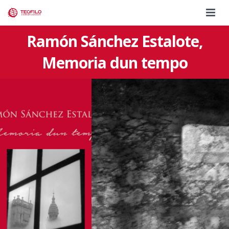
Ramón Sánchez Estalote,
INICIO
Memoria dun tempo
AGENCIA
SERVICIOS
CLIENTES
TEÓFILO EDICIÓNS
TRABAJOS
TIENDA EDITORIAL
JACOBSLAND