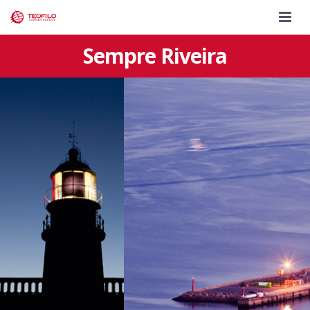
Sempre Riveira
INICIO
AGENCIA
SERVICIOS
CLIENTES
TEÓFILO EDICIÓNS
TRABAJOS
TIENDA EDITORIAL
JACOBSLAND