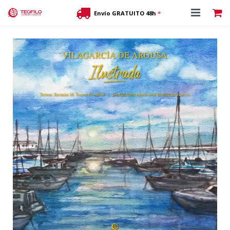
Envío GRATUITO 48h
*
Tienda editorial
JACOBSLAND
Contacto