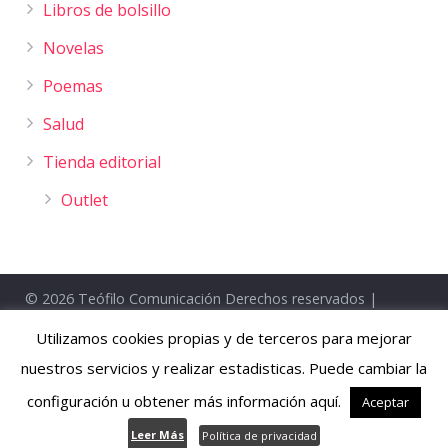
Libros de bolsillo
Novelas
Poemas
Salud
Tienda editorial
Outlet
© 2026 Teófilo Comunicación Derechos reservados |
Créditos
|
Política de Privacidad
|
Condiciones Generales
|
Utilizamos cookies propias y de terceros para mejorar
Formas de pago y entrega gratuíta
nuestros servicios y realizar estadisticas. Puede cambiar la
configuración u obtener más información aquí.
Aceptar
Leer Más
Política de privacidad